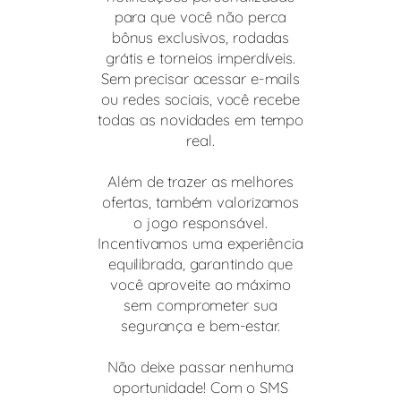
para que você não perca
bônus exclusivos, rodadas
grátis e torneios imperdíveis.
Sem precisar acessar e-mails
ou redes sociais, você recebe
todas as novidades em tempo
real.
Além de trazer as melhores
ofertas, também valorizamos
o jogo responsável.
Incentivamos uma experiência
equilibrada, garantindo que
você aproveite ao máximo
sem comprometer sua
segurança e bem-estar.
Não deixe passar nenhuma
oportunidade! Com o SMS